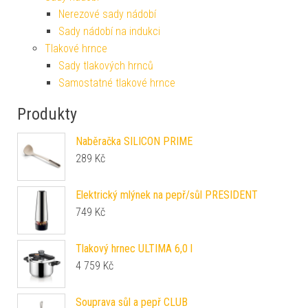
Nerezové sady nádobí
Sady nádobí na indukci
Tlakové hrnce
Sady tlakových hrnců
Samostatné tlakové hrnce
Produkty
Naběračka SILICON PRIME
289
Kč
Elektrický mlýnek na pepř/sůl PRESIDENT
749
Kč
Tlakový hrnec ULTIMA 6,0 l
4 759
Kč
Souprava sůl a pepř CLUB