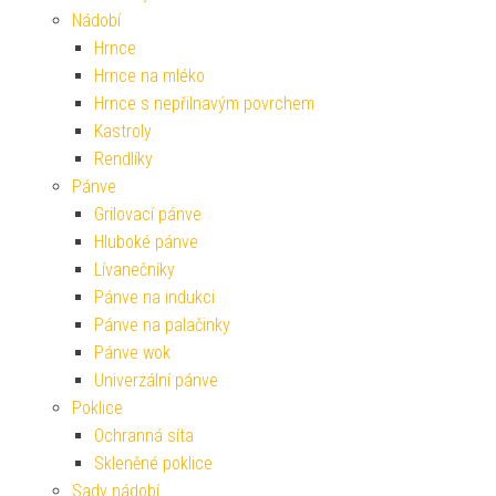
Nádobí
Hrnce
Hrnce na mléko
Hrnce s nepřilnavým povrchem
Kastroly
Rendlíky
Pánve
Grilovací pánve
Hluboké pánve
Lívanečníky
Pánve na indukci
Pánve na palačinky
Pánve wok
Univerzální pánve
Poklice
Ochranná síta
Skleněné poklice
Sady nádobí