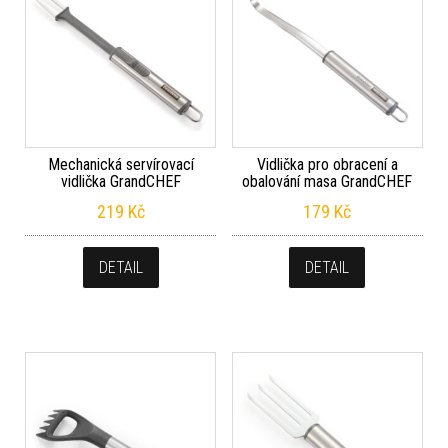
Mechanická servírovací
Vidlička pro obracení a
vidlička GrandCHEF
obalování masa GrandCHEF
219
Kč
179
Kč
DETAIL
DETAIL