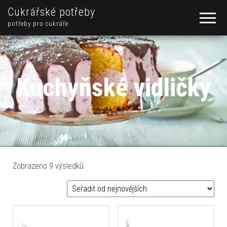
Cukrářské potřeby
potřeby pro cukráře
Kuchyňské vidličky
Seřazeno od nejnovějších
Zobrazeno 9 výsledků