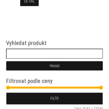
DETAIL
Vyhledat produkt
Vyhledávání
Filtrovat podle ceny
Min
Max
FILTR
Cena:
50 Kč
—
220 Kč