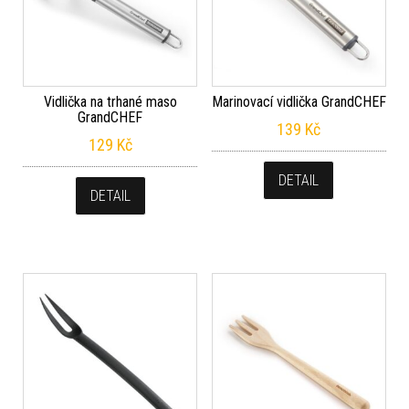
Vidlička na trhané maso
Marinovací vidlička GrandCHEF
GrandCHEF
139
Kč
129
Kč
DETAIL
DETAIL