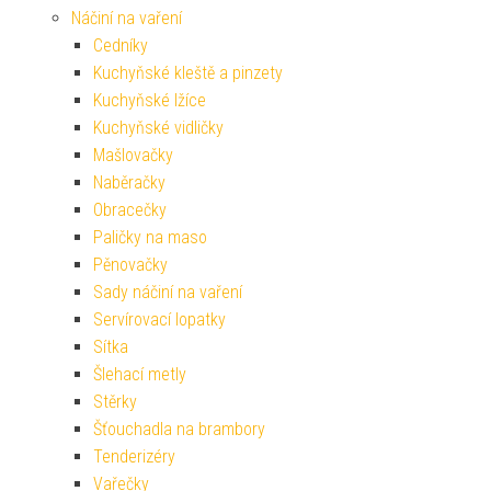
Náčiní na vaření
Cedníky
Kuchyňské kleště a pinzety
Kuchyňské lžíce
Kuchyňské vidličky
Mašlovačky
Naběračky
Obracečky
Paličky na maso
Pěnovačky
Sady náčiní na vaření
Servírovací lopatky
Sítka
Šlehací metly
Stěrky
Šťouchadla na brambory
Tenderizéry
Vařečky