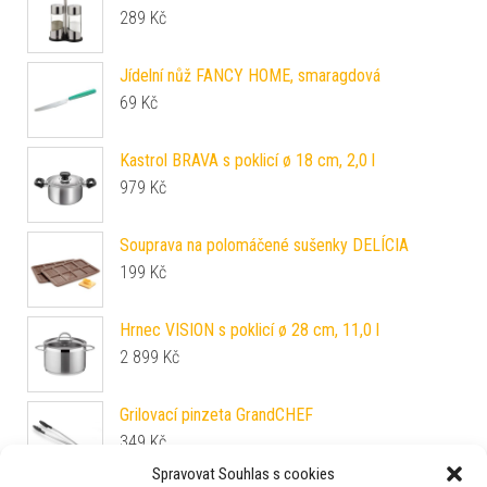
289
Kč
Jídelní nůž FANCY HOME, smaragdová
69
Kč
Kastrol BRAVA s poklicí ø 18 cm, 2,0 l
979
Kč
Souprava na polomáčené sušenky DELÍCIA
199
Kč
Hrnec VISION s poklicí ø 28 cm, 11,0 l
2 899
Kč
Grilovací pinzeta GrandCHEF
349
Kč
Spravovat Souhlas s cookies