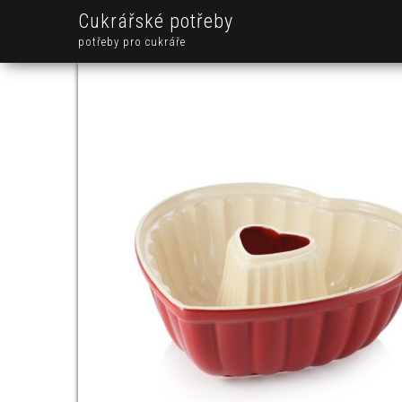
Cukrářské potřeby
potřeby pro cukráře