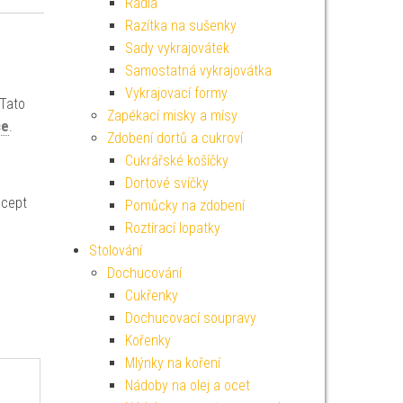
Rádla
Razítka na sušenky
Sady vykrajovátek
Samostatná vykrajovátka
Vykrajovací formy
 Tato
Zapékací misky a mísy
ce
.
Zdobení dortů a cukroví
Cukrářské košíčky
Dortové svíčky
ecept
Pomůcky na zdobení
Roztírací lopatky
Stolování
Dochucování
Cukřenky
Dochucovací soupravy
Kořenky
Mlýnky na koření
Nádoby na olej a ocet