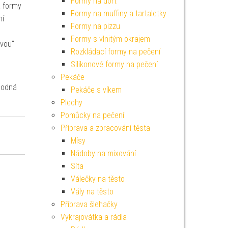
Formy na dort
a formy
Formy na muffiny a tartaletky
ní
Formy na pizzu
Formy s vlnitým okrajem
ovou“
Rozkládací formy na pečení
Silikonové formy na pečení
Pekáče
vhodná
Pekáče s víkem
Plechy
Pomůcky na pečení
Příprava a zpracování těsta
Mísy
Nádoby na mixování
Síta
Válečky na těsto
Vály na těsto
Příprava šlehačky
Vykrajovátka a rádla