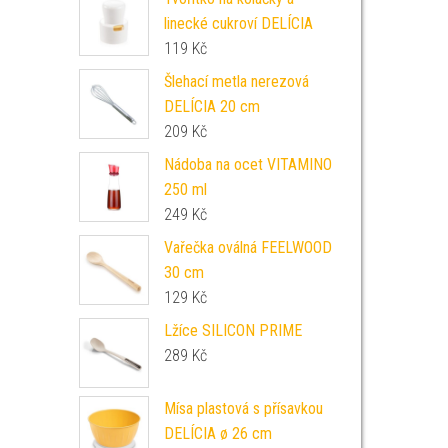
linecké cukroví DELÍCIA
119
Kč
Šlehací metla nerezová
DELÍCIA 20 cm
209
Kč
Nádoba na ocet VITAMINO
250 ml
249
Kč
Vařečka oválná FEELWOOD
30 cm
129
Kč
Lžíce SILICON PRIME
289
Kč
Mísa plastová s přísavkou
DELÍCIA ø 26 cm