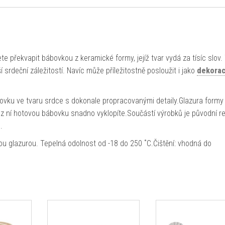
e překvapit bábovkou z keramické formy, jejíž tvar vydá za tísíc slov.
srdeční záležitostí. Navíc může příležitostně posloužit i jako
dekora
vku ve tvaru srdce s dokonale propracovanými detaily.Glazura formy
o z ní hotovou bábovku snadno vyklopíte.Součástí výrobků je původní r
.
nou glazurou. Tepelná odolnost od -18 do 250 ˚C.Čištění: vhodná do