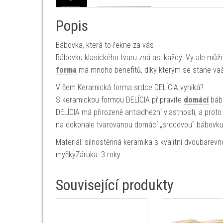
Popis
Bábovka, která to řekne za vás
Bábovku klasického tvaru zná asi každý. Vy ale můžet
forma
má mnoho benefitů, díky kterým se stane vaší 
V čem Keramická forma srdce DELÍCIA vyniká?
S keramickou formou DELÍCIA připravíte
domácí
bábo
DELÍCIA má přirozeně antiadhezní vlastnosti, a prot
na dokonale tvarovanou domácí „srdcovou“ bábovku
Materiál: silnostěnná keramika s kvalitní dvoubarev
myčkyZáruka: 3 roky
Související produkty