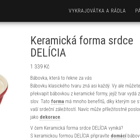
VYKRAJOVÁTKA A RÁDLA
P
Keramická forma srdce
DELÍCIA
1 339
Kč
Bábovka, která to řekne za vás
Bábovku klasického tvaru zná asi každý. Vy ale můžet
překvapit bábovkou z keramické formy, jejíž tvar vydá z
slov. Tato
forma
má mnoho benefitů, díky kterým se s
vaší srdeční záležitostí. Navíc může příležitostně poslou
jako
dekorace
.
V čem Keramická forma srdce DELÍCIA vyniká?
S keramickou formou DELÍCIA připravíte
domácí
bábov