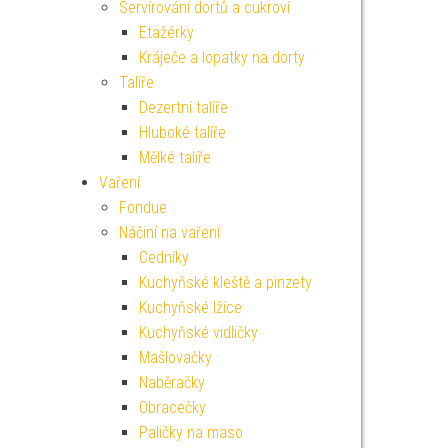
Servírování dortů a cukroví
Etažérky
Kráječe a lopatky na dorty
Talíře
Dezertní talíře
Hluboké talíře
Mělké talíře
Vaření
Fondue
Náčiní na vaření
Cedníky
Kuchyňské kleště a pinzety
Kuchyňské lžíce
Kuchyňské vidličky
Mašlovačky
Naběračky
Obracečky
Paličky na maso