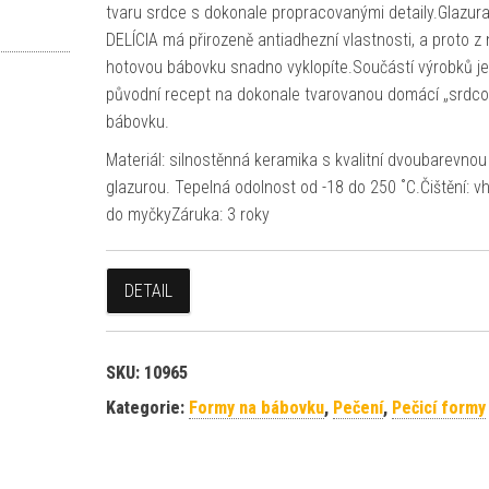
tvaru srdce s dokonale propracovanými detaily.Glazur
DELÍCIA má přirozeně antiadhezní vlastnosti, a proto z 
hotovou bábovku snadno vyklopíte.Součástí výrobků je
původní recept na dokonale tvarovanou domácí „srdc
bábovku.
Materiál: silnostěnná keramika s kvalitní dvoubarevnou
glazurou. Tepelná odolnost od -18 do 250 ˚C.Čištění: 
do myčkyZáruka: 3 roky
DETAIL
SKU:
10965
Kategorie:
Formy na bábovku
,
Pečení
,
Pečicí formy