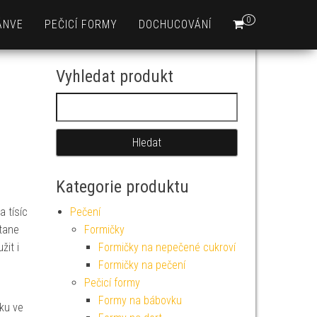
0
ÁNVE
PEČICÍ FORMY
DOCHUCOVÁNÍ
Vyhledat produkt
Vyhledávání
Kategorie produktu
e
a tísíc
Pečení
tane
Formičky
žit i
Formičky na nepečené cukroví
Formičky na pečení
Pečicí formy
Formy na bábovku
ku ve