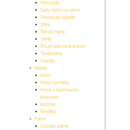
Pěnovačky
Sady náčiní na vaření
Servírovací lopatky
Sítka
Šlehací metly
Stěrky
Šťouchadla na brambory
Tenderizéry
Vařečky
Nádobí
Hrnce
Hrnce na mléko
Hrnce s nepřilnavým
povrchem
Kastroly
Rendlíky
Pánve
Grilovací pánve