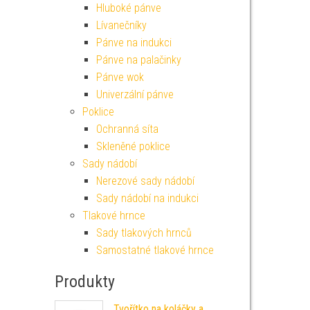
Hluboké pánve
Lívanečníky
Pánve na indukci
Pánve na palačinky
Pánve wok
Univerzální pánve
Poklice
Ochranná síta
Skleněné poklice
Sady nádobí
Nerezové sady nádobí
Sady nádobí na indukci
Tlakové hrnce
Sady tlakových hrnců
Samostatné tlakové hrnce
Produkty
Tvořítko na koláčky a